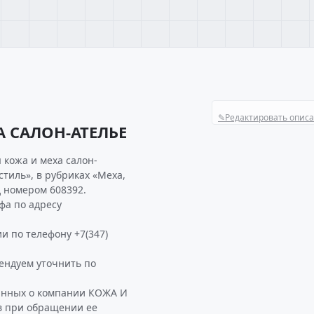
✎
Редактировать опис
А САЛОН-АТЕЛЬЕ
 кожа и меха салон-
стиль», в рубриках «Меха,
д номером 608392.
фа по адресу
и по телефону +7(347)
ндуем уточнить по
данных о компании КОЖА И
в при обращении ее