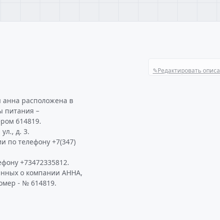
✎
Редактировать опис
я анна расположена в
ы питания –
ром 614819.
л., д. 3.
и по телефону +7(347)
ефону +73472335812.
анных о компании АННА,
омер - № 614819.